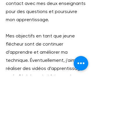
contact avec mes deux enseignants
pour des questions et poursuivre
mon apprentissage.
Mes objectifs en tant que jeune
flécheur sont de continuer
d’apprendre et améliorer ma
technique. Éventuellement, j'aimerais
réaliser des vidéos d’apprentissage
sur le fléché et ainsi faire perdurer ce
savoir-faire traditionnel un peu
méconnu de nos jours.
Mon rêve serait d’être un jour
reconnu dans le milieu du fléché et je
compte bien finir par y arriver.